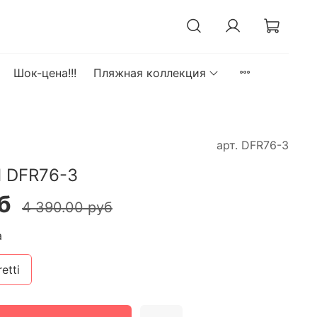
Шок-цена!!!
Пляжная коллекция
арт.
DFR76-3
I DFR76-3
б
4 390.00 руб
а
etti