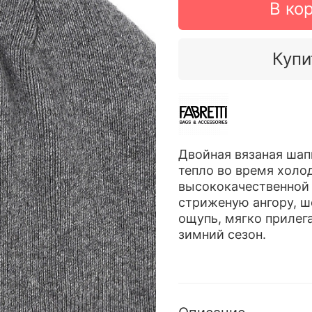
В ко
Купи
Двойная вязаная шап
тепло во время холо
высококачественной
стриженую ангору, ше
ощупь, мягко прилега
зимний сезон.