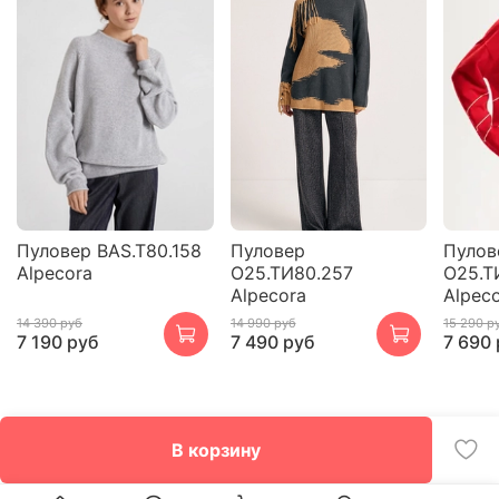
Пуловер BAS.T80.158
Пуловер
Пулов
Alpecora
О25.ТИ80.257
О25.Т
Alpecora
Alpec
14 390 руб
14 990 руб
15 290 р
7 190 руб
7 490 руб
7 690
В корзину