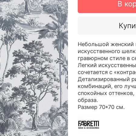
В ко
Купи
Небольшой женский п
искусственного шел
гравюрном стиле в с
Легкий искусственны
сочетается с «контр
Детализированный ри
комбинаций, его луч
спокойных оттенков,
образа.
Размер 70*70 см.