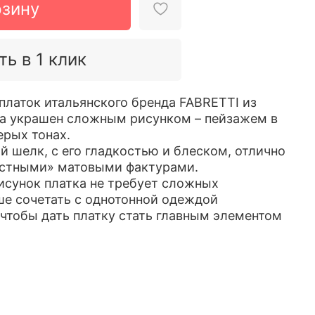
рзину
ть в 1 клик
латок итальянского бренда FABRETTI из
ка украшен сложным рисунком – пейзажем в
ерых тонах.
й шелк, с его гладкостью и блеском, отлично
астными» матовыми фактурами.
сунок платка не требует сложных
ше сочетать с однотонной одеждой
 чтобы дать платку стать главным элементом