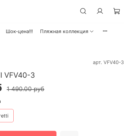
Шок-цена!!!
Пляжная коллекция
арт.
VFV40-3
I VFV40-3
б
1 490.00 руб
а
etti