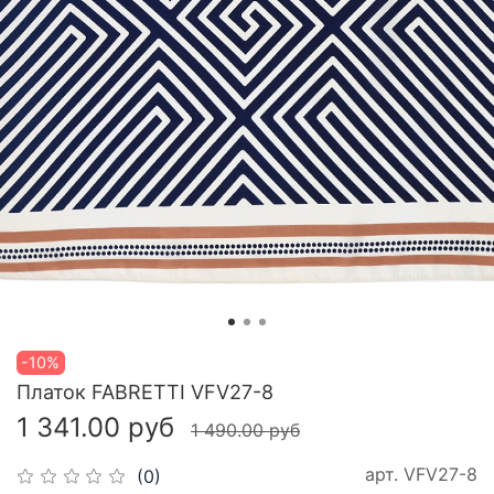
-10%
Платок FABRETTI VFV27-8
1 341.00 руб
1 490.00 руб
арт.
VFV27-8
(0)