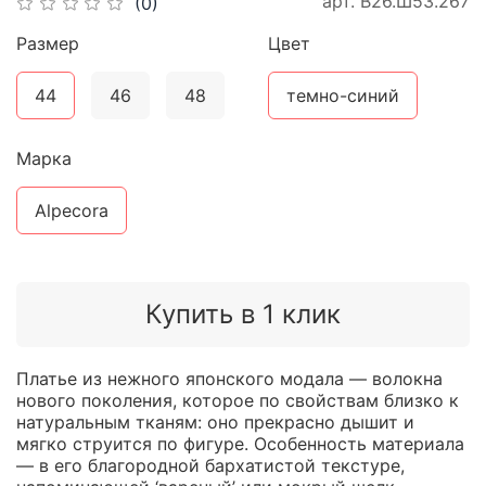
арт.
В26.Ш53.267
(0)
Размер
Цвет
44
46
48
темно-синий
Марка
Alpecora
Купить в 1 клик
Платье из нежного японского модала — волокна
нового поколения, которое по свойствам близко к
натуральным тканям: оно прекрасно дышит и
мягко струится по фигуре. Особенность материала
— в его благородной бархатистой текстуре,