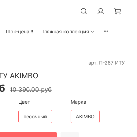
Шок-цена!!!
Пляжная коллекция
арт.
П-287 ИТУ
ИТУ AKIMBO
б
10 390.00 руб
Цвет
Марка
песочный
AKIMBO