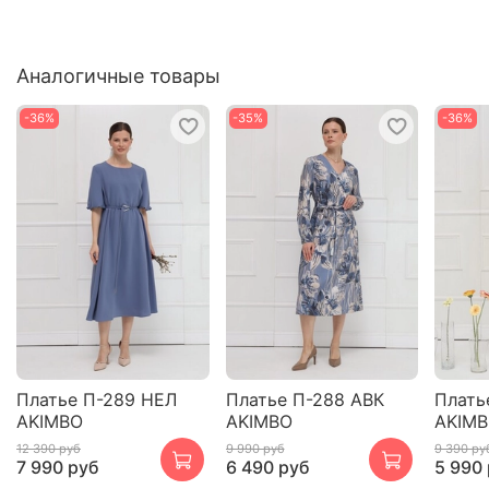
Аналогичные товары
-36%
-35%
-36%
Платье П-289 НЕЛ
Платье П-288 АВК
Плать
AKIMBO
AKIMBO
AKIM
12 390 руб
9 990 руб
9 390 ру
7 990 руб
6 490 руб
5 990