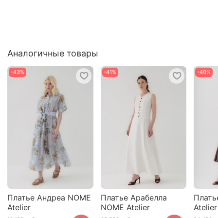
Аналогичные товары
-43%
-41%
-40%
Платье Андреа NOME
Платье Арабелла
Плать
Atelier
NOME Atelier
Atelier