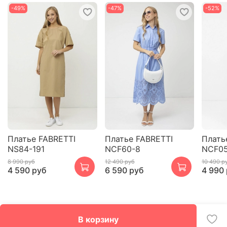
-49%
-47%
-52%
Платье FABRETTI
Платье FABRETTI
Плать
NS84-191
NCF60-8
NCF05
8 990 руб
12 490 руб
10 490 р
4 590 руб
6 590 руб
4 990
В корзину