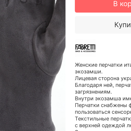
В ко
Купи
Женские перчатки ит
экозамши.
Лицевая сторона укр
Благодаря ней, перча
загрязнениям.
Внутри экозамша име
Перчатки снабжены ф
пользоваться сенсо
Текстильные перчатк
с верхней одеждой л