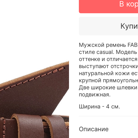
В ко
Купи
Мужской ремень FABR
стиле casual. Модел
оттенке и отличаетс
выступают отстрочки 
натуральной кожи ес
крупной прямоугольн
Две широкие шлевки в
подвижная.
Ширина - 4 см.
Описание