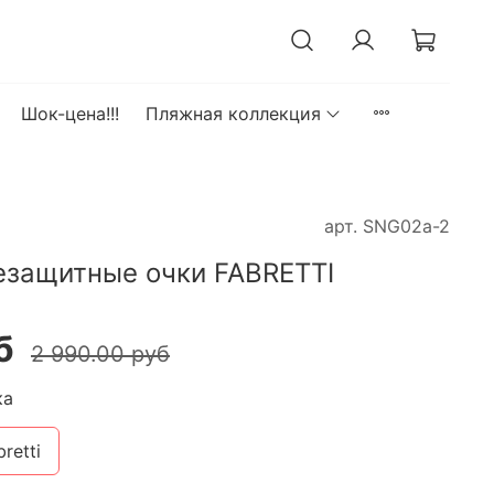
Шок-цена!!!
Пляжная коллекция
арт.
SNG02a-2
езащитные очки FABRETTI
б
2 990.00 руб
ка
bretti