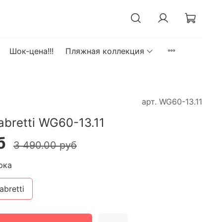
Шок-цена!!!
Пляжная коллекция
арт.
WG60-13.11
bretti WG60-13.11
б
3 490.00 руб
рка
abretti