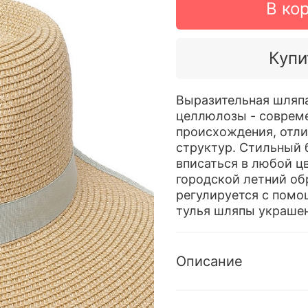
В ко
Купи
Выразительная шляпа
целлюлозы - совреме
происхождения, отл
структур. Стильный 
вписаться в любой ц
городской летний о
регулируется с помо
тулья шляпы украше
Описание