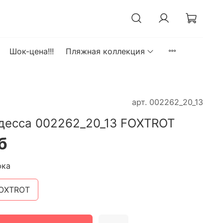
Шок-цена!!!
Пляжная коллекция
арт.
002262_20_13
десса 002262_20_13 FOXTROT
б
рка
OXTROT