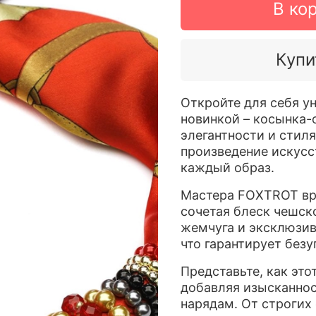
В ко
Купи
Откройте для себя у
новинкой – косынка-
элегантности и стиля
произведение искусс
каждый образ.
Мастера FOXTROT вр
сочетая блеск чешск
жемчуга и эксклюзив
что гарантирует без
Представьте, как это
добавляя изысканнос
нарядам. От строгих 