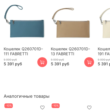
Кошелек Q260701D-
Кошелек Q260701D-
Кошел
111 FABRETTI
13 FABRETTI
191 F
5 990 руб
5 990 руб
5 990 ру
5 391 руб
5 391 руб
5 391 
Аналогичные товары
-10%
-10%