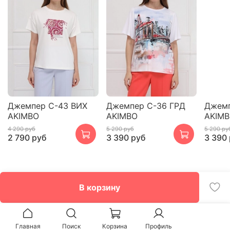
Джемпер С-43 ВИХ
Джемпер С-36 ГРД
Джемп
AKIMBO
AKIMBO
AKIM
4 290 руб
5 290 руб
5 290 ру
2 790 руб
3 390 руб
3 390
В корзину
Главная
Поиск
Корзина
Профиль