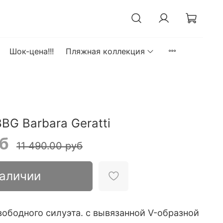
Шок-цена!!!
Пляжная коллекция
G Barbara Geratti
уб
11 490.00 руб
наличии
ободного силуэта. с вывязанной V-образной