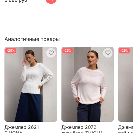
6 690 руб
Аналогичные товары
-29%
-25%
-29%
Джемпер 2621
Джемпер 2072
Джемп
TINONA
сноубери TINONA
рябин