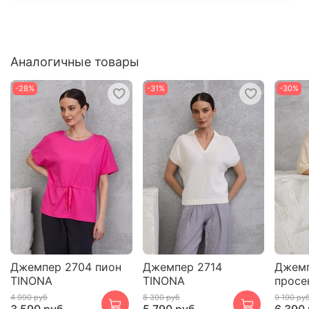
Аналогичные товары
-28%
-31%
-30%
Джемпер 2704 пион
Джемпер 2714
Джемп
TINONA
TINONA
просе
4 990 руб
8 390 руб
9 190 ру