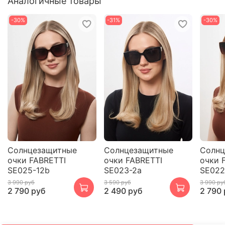
Аналогичные товары
-30%
-31%
-30%
Cолнцезащитные
Cолнцезащитные
Cолнц
очки FABRETTI
очки FABRETTI
очки 
SE025-12b
SE023-2a
SE022
3 990 руб
3 590 руб
3 990 ру
2 790 руб
2 490 руб
2 790