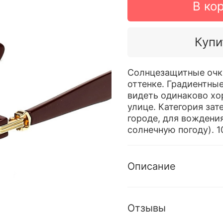
В ко
Купи
Солнцезащитные очки
оттенке. Градиентны
видеть одинаково хо
улице. Категория зат
городе, для вождения
солнечную погоду). 
Описание
Отзывы