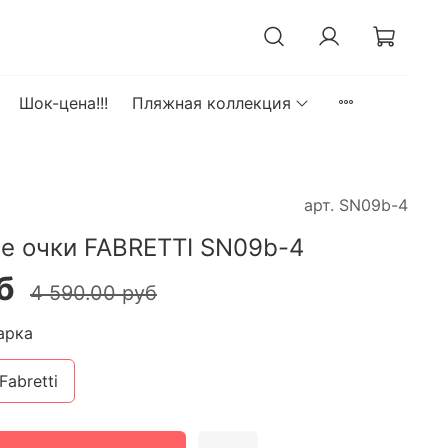
Шок-цена!!!
Пляжная коллекция
арт.
SN09b-4
е очки FABRETTI SN09b-4
б
4 590.00 руб
арка
Fabretti