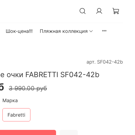
Шок-цена!!!
Пляжная коллекция
арт.
SF042-42b
е очки FABRETTI SF042-42b
б
3 990.00 руб
Марка
Fabretti