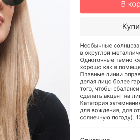
В ко
Купи
Необычные солнцеза
в округлой металлич
Однотонные темно-с
хорошо как в помещен
Плавные линии оправ
делая лицо более га
того, чтобы сбаланс
сделать акцент на ли
Категория затемнения
для вождения, для о
солнечную погоду). 