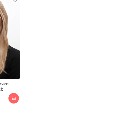
очки
2b