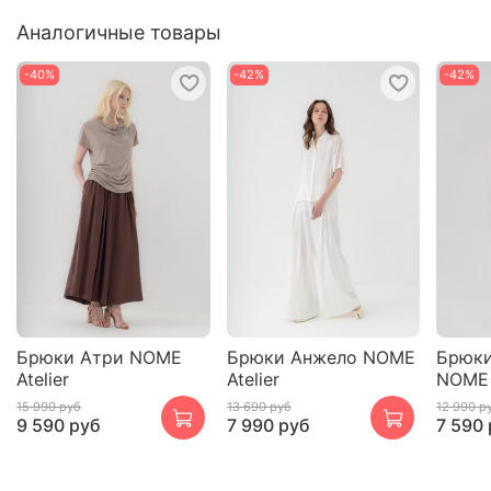
Аналогичные товары
-40%
-42%
-42%
Брюки Атри NOME
Брюки Анжело NOME
Брюки
Atelier
Atelier
NOME 
15 990 руб
13 690 руб
12 990 р
9 590 руб
7 990 руб
7 590