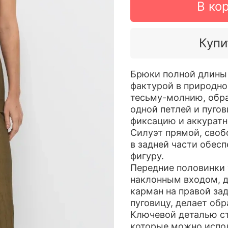
В ко
Купи
Брюки полной длины 
фактурой в природно
тесьму-молнию, обр
одной петлей и пугов
фиксацию и аккуратн
Силуэт прямой, своб
в задней части обес
фигуру.
Передние половинки
наклонным входом, д
карман на правой за
пуговицу, делает обр
Ключевой деталью ст
которые можно испо