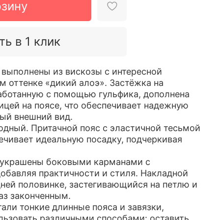
рзину
ть в 1 клик
выполнены из вискозы с интересной
м оттенке «дикий алоэ». Застёжка на
аботанную с помощью гульфика, дополнена
ицей на поясе, что обеспечивает надежную
ый внешний вид.
одный. Притачной пояс с эластичной тесьмой
печивает идеальную посадку, подчеркивая
 украшены боковыми карманами с
обавляя практичности и стиля. Накладной
дней половинке, застегивающийся на петлю и
аз законченным.
али тонкие длинные пояса и завязки,
льзовать различными способами: оставить