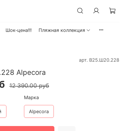
Шок-цена!!!
Пляжная коллекция
арт.
В25.Ш20.228
228 Alpecora
б
12 390.00 руб
Марка
й
Alpecora