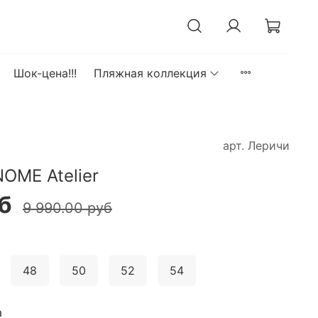
Шок-цена!!!
Пляжная коллекция
арт.
Леричи
OME Atelier
б
9 990.00 руб
48
50
52
54
а