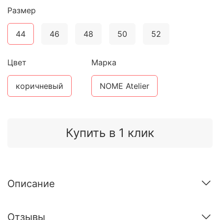
Размер
44
46
48
50
52
Цвет
Марка
коричневый
NOME Atelier
Купить в 1 клик
Описание
Отзывы