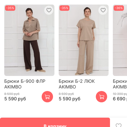
-35%
-35%
-36%
Брюки Б-900 ФЛР
Брюки Б-2 ЛЮК
Брюки
AKIMBO
AKIMBO
AKIM
8 590 руб
8 590 руб
10 390 р
5 590 руб
5 590 руб
6 690
В корзину