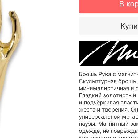
В ко
Купи
Брошь Рука с магни
Скульптурная брошь 
минималистичная и с
Гладкий золотистый 
и подчёркивая пласт
жеста и творения. Он
универсальной метаф
паузы. Магнитный за
одежде, не повреждая
костюмами и трикота