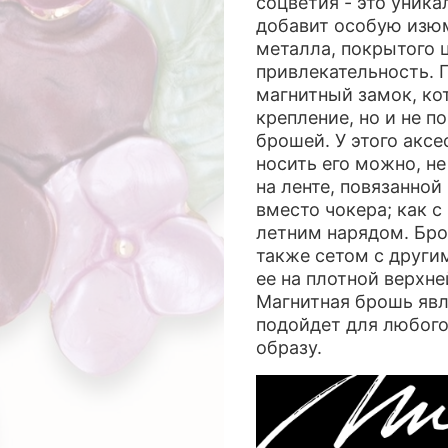
соцветия - это уника
добавит особую изю
металла, покрытого 
привлекательность. 
магнитный замок, ко
крепление, но и не п
брошей. У этого акс
носить его можно, не
на ленте, повязанной
вместо чокера; как 
летним нарядом. Бро
также сетом с други
ее на плотной верхне
Магнитная брошь явл
подойдет для любого
образу.