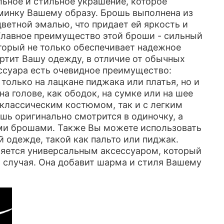
льное и стильное украшение, которое
минку Вашему образу. Брошь выполнена из
цветной эмалью, что придает ей яркость и
Главное преимущество этой броши - сильный
торый не только обеспечивает надежное
ортит Вашу одежду, в отличие от обычных
ессуара есть очевидное преимущество:
 только на лацкане пиджака или платья, но и
 на голове, как ободок, на сумке или на шее
с классическим костюмом, так и с легким
шь оригинально смотрится в одиночку, а
ми брошами. Также Вы можете использовать
й одежде, такой как пальто или пиджак.
яется универсальным аксессуаром, который
 случая. Она добавит шарма и стиля Вашему