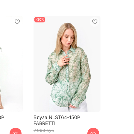
-30%
0P
Блуза NLST64-150P
FABRETTI
7 990 руб