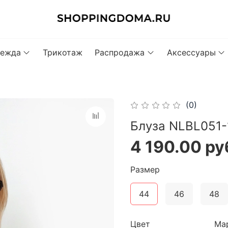
ежда
Трикотаж
Распродажа
Аксессуары
(0)
Блуза NLBL051-
4 190.00 ру
Размер
44
46
48
Цвет
Ма