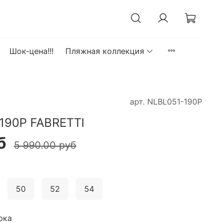
Шок-цена!!!
Пляжная коллекция
арт.
NLBL051-190P
190P FABRETTI
б
5 990.00 руб
50
52
54
рка