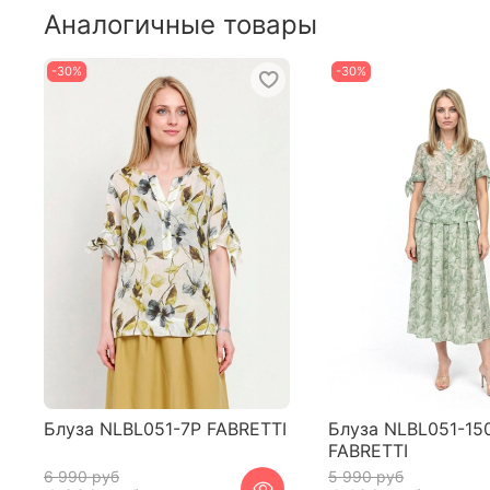
Аналогичные товары
-30%
-30%
Блуза NLBL051-7P FABRETTI
Блуза NLBL051-15
FABRETTI
6 990 руб
5 990 руб