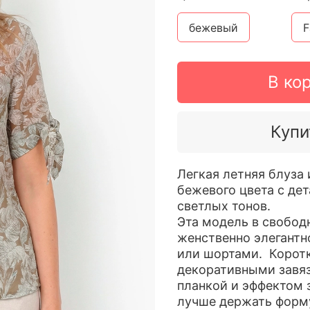
бежевый
F
В ко
Купи
Легкая летняя блуза
бежевого цвета с д
светлых тонов.
Эта модель в свобод
женственно элегантно
или шортами. Коротк
декоративными завяз
планкой и эффектом 
лучше держать форм