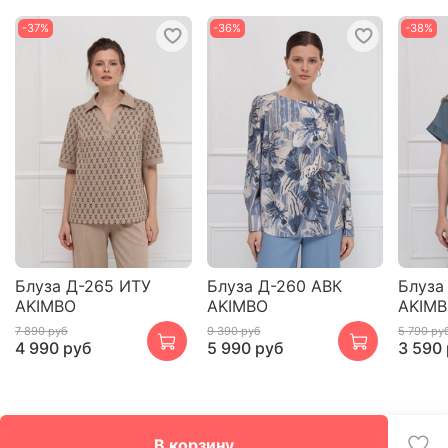
-37%
-36%
-38%
Блуза Д-265 ИТУ
Блуза Д-260 АВК
Блуза
AKIMBO
AKIMBO
AKIM
7 890 руб
9 390 руб
5 790 ру
4 990 руб
5 990 руб
3 590
В корзину