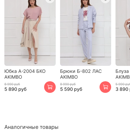
Юбка А-2004 БКО
Брюки Б-802 ЛАС
Блуза
AKIMBO
AKIMBO
AKIM
8 990 руб
8 990 руб
5 990 ру
5 890 руб
5 590 руб
3 890
Аналогичные товары